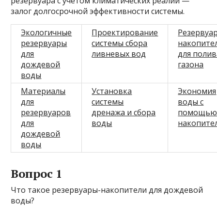
резервуара с учетом климатических реалий —
залог долгосрочной эффективности системы.
Экологичные
Проектирование
Резервуа
резервуары
системы сбора
накопите
для
ливневых вод
для полив
дождевой
газона
воды
Материалы
Установка
Экономия
для
системы
воды с
резервуаров
дренажа и сбора
помощь
для
воды
накопите
дождевой
воды
Вопрос 1
Что такое резервуары-накопители для дождевой
воды?