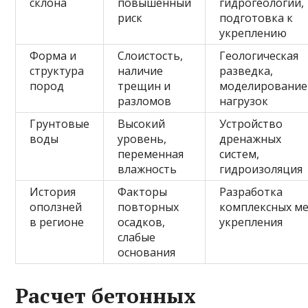
склона
повышенный
гидрогеологии,
риск
подготовка к
укреплению
Форма и
Слоистость,
Геологическая
структура
наличие
разведка,
пород
трещин и
моделирование
разломов
нагрузок
Грунтовые
Высокий
Устройство
воды
уровень,
дренажных
переменная
систем,
влажность
гидроизоляция
История
Факторы
Разработка
оползней
повторных
комплексных м
в регионе
осадков,
укрепления
слабые
основания
Расчет бетонных