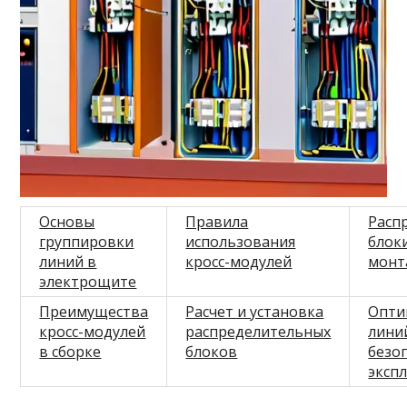
Основы
Правила
Расп
группировки
использования
блоки
линий в
кросс-модулей
монт
электрощите
Преимущества
Расчет и установка
Опти
кросс-модулей
распределительных
лини
в сборке
блоков
безо
эксп