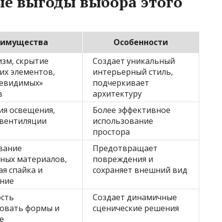
е выгоды выбора этого
еимущества
Особенности
зм, скрытие
Создает уникальный
их элементов,
интерьерный стиль,
невидимых»
подчеркивает
в
архитектуру
ия освещения,
Более эффективное
 вентиляции
использование
простора
вание
Предотвращает
ных материалов,
повреждения и
я спайка и
сохраняет внешний вид
ние
сть
Создает динамичные
овать формы и
сценические решения
е