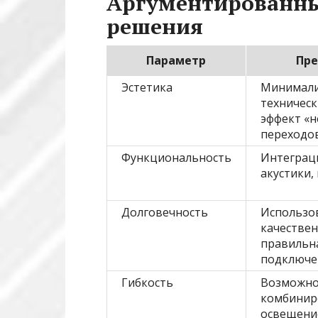
Аргументированны
решения
Параметр
Пр
Эстетика
Минимали
техническ
эффект «
переходо
Функциональность
Интеграц
акустики,
Долговечность
Использо
качествен
правильна
подключе
Гибкость
Возможно
комбинир
освещени