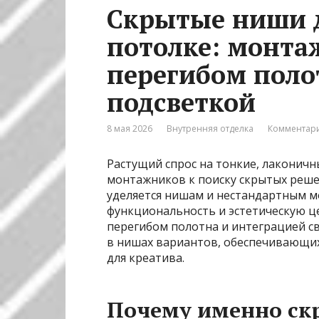
Скрытые ниши 
потолке: монта
перегибом поло
подсветкой
8 мая 2026
Внутренняя отделка
Комментари
Растущий спрос на тонкие, лаконич
монтажников к поиску скрытых реше
уделяется нишам и нестандартным 
функциональность и эстетическую ц
перегибом полотна и интеграцией с
в нишах вариантов, обеспечивающих
для креатива.
Почему именно ск