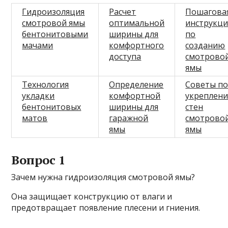
Гидроизоляция
Расчет
Пошагова
смотровой ямы
оптимальной
инструкци
бентонитовыми
ширины для
по
мачами
комфортного
созданию
доступа
смотрово
ямы
Технология
Определение
Советы п
укладки
комфортной
укреплен
бентонитовых
ширины для
стен
матов
гаражной
смотрово
ямы
ямы
Вопрос 1
Зачем нужна гидроизоляция смотровой ямы?
Она защищает конструкцию от влаги и
предотвращает появление плесени и гниения.