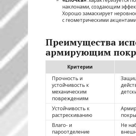
наклонами, создающим эффект
Хорошо замаскирует неровнос
с геометрическими акцентами
Преимущества испо
армирующим пок
Критерии
Прочность и
Защищ
устойчивость к
дейст
механическим
детск
повреждениям
Устойчивость к
Армир
растрескиванию
покры
Влаго- и
Не на
пароотделение
внешн