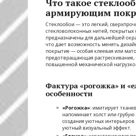
Что такое стеклооб
армирующим покр
Стеклообои — это легкий, сверхпро
стекловолоконных нитей, покрытых 
предназначены для дальнейшей окра
что дает возможность менять дизай
покрытие — особая клеевая или мато
предотвращающая растрескивание, ч
повышенной механической нагрузко
Фактура «рогожка» и «е
особенности
«Рогожка»
: имитирует ткане
напоминает холст или грубую 
создания уютных интерьеров 
уютный визуальный эффект.
«Елочка»
: характеризуется 