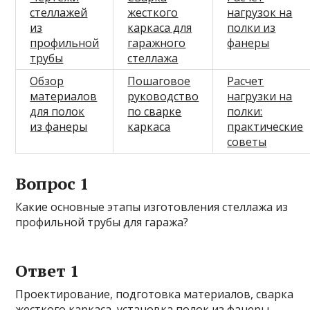
стеллажей
жесткого
нагрузок на
из
каркаса для
полки из
профильной
гаражного
фанеры
трубы
стеллажа
Обзор
Пошаговое
Расчет
материалов
руководство
нагрузки на
для полок
по сварке
полки:
из фанеры
каркаса
практические
советы
Вопрос 1
Какие основные этапы изготовления стеллажа из
профильной трубы для гаража?
Ответ 1
Проектирование, подготовка материалов, сварка
жесткого каркаса, установка полок из фанеры,