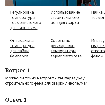
Регулировка
Использование
Пайка 
температуры
строительного
термоп
термопистолета
фен для сварки
для линолеума
Оптимальная
Советы по
Инстру
температура
регулировке
сварке
для пайки
температуры
строит
бамперов
термопистолета
феном
Вопрос 1
Можно ли точно настроить температуру у
строительного фена для сварки линолеума?
Ответ 1