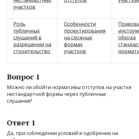
нестандартных
отступов
участка
участков
Роль
Особенности
Правов
публичных
проектирования
инстру
слушаний в
на сложных
обхода
разрешении на
формах
стандар
строительство
участков
нормат
Вопрос 1
Можно ли обойти нормативы отступов на участке
нестандартной формы через публичные
слушания?
Ответ 1
Да, при соблюдении условий и одобрении на