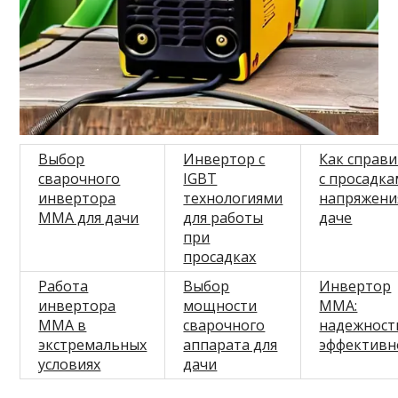
Выбор
Инвертор с
Как справи
сварочного
IGBT
с просадк
инвертора
технологиями
напряжени
ММА для дачи
для работы
даче
при
просадках
Работа
Выбор
Инвертор
инвертора
мощности
MMA:
MMA в
сварочного
надежност
экстремальных
аппарата для
эффективн
условиях
дачи