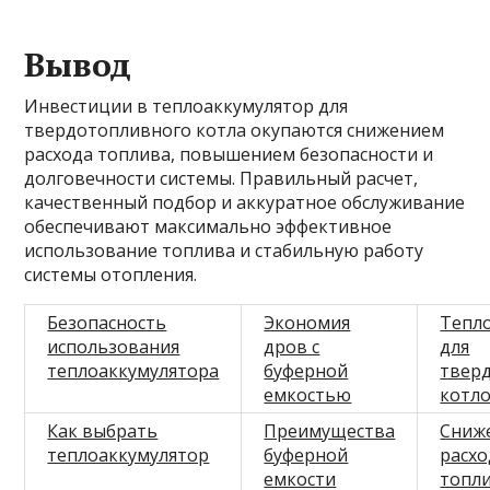
Вывод
Инвестиции в теплоаккумулятор для
твердотопливного котла окупаются снижением
расхода топлива, повышением безопасности и
долговечности системы. Правильный расчет,
качественный подбор и аккуратное обслуживание
обеспечивают максимально эффективное
использование топлива и стабильную работу
системы отопления.
Безопасность
Экономия
Тепл
использования
дров с
для
теплоаккумулятора
буферной
твер
емкостью
котл
Как выбрать
Преимущества
Сниж
теплоаккумулятор
буферной
расхо
емкости
топл