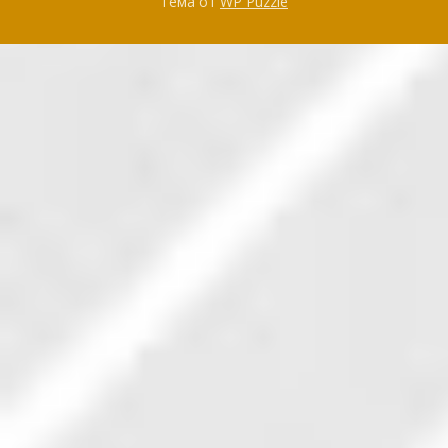
Тема от
WP Puzzle