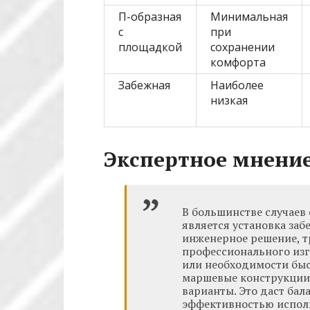
П-образная
Минимальная
с
при
площадкой
сохранении
комфорта
Забежная
Наиболее
низкая
Экспертное мнение
В большинстве случаев
является установка заб
инженерное решение, т
профессионального изг
или необходимости быс
маршевые конструкции
варианты. Это даст ба
эффективностью исполь