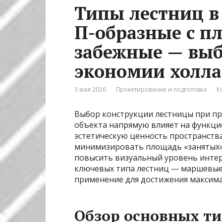
Типы лестниц в
П-образные с п
забежные — выб
экономии холла
3 мая 2026
Проектирование и подготовка
К
Выбор конструкции лестницы при п
объекта напрямую влияет на функци
эстетическую ценность пространст
минимизировать площадь «занятых» 
повысить визуальный уровень интер
ключевых типа лестниц — маршевые,
применение для достижения максима
Обзор основных т