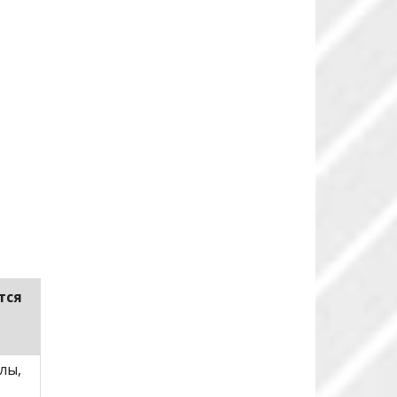
тся
лы,