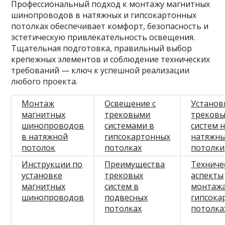
Профессиональный подход к монтажу магнитных
шинопроводов в натяжных и гипсокартонных
потолках обеспечивает комфорт, безопасность и
эстетическую привлекательность освещения.
Тщательная подготовка, правильный выбор
крепежных элементов и соблюдение технических
требований — ключ к успешной реализации
любого проекта.
Монтаж
Освещение с
Установ
магнитных
трековыми
трековы
шинопроводов
системами в
систем 
в натяжной
гипсокартонных
натяжн
потолок
потолках
потолки
Инструкции по
Преимущества
Техниче
установке
трековых
аспекты
магнитных
систем в
монтажа
шинопроводов
подвесных
гипсока
потолках
потолка