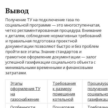
Вывод
Получение ТУ на подключение газа по
социальной программе — это многоступенчатая,
четко регламентированная процедура. Внимание
к деталям, соблюдение нормативных требований
и правильная подготовка проектной
документации позволяют быстро и без проблем
пройти все этапы. Знание стандартов и
грамотное оформление документации — залог
успешной газификации социального объекта с
минимальными временными и финансовыми
затратами.
Этапы
Требования
Процедур
оформления ТУ
к размеру
получения
на
помещения
социальн
газоснабжение
котельной
газифика
Особенности
Пошаговая
Требован