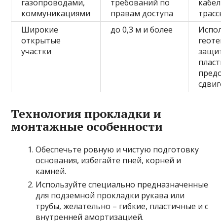
газопроводами,
требований по
кабе
коммуникациями
правам доступа
трасс
Широкие
до 0,3 м и более
Испо
открытые
геоте
участки
защи
пласт
пред
сдви
Технология прокладки и
монтажные особенности
Обеспечьте ровную и чистую подготовку
основания, избегайте пней, корней и
камней.
Используйте специально предназначенные
для подземной прокладки рукава или
трубы, желательно – гибкие, пластичные и с
внутренней амортизацией.