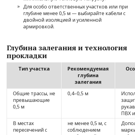
Для особо ответственных участков или при
глубине менее 0,5 м — выбирайте кабели с
двойной изоляцией и усиленной
армировкой.
Глубина залегания и технология
прокладки
Тип участка
Рекомендуемая
Осо
глубина
залегания
Общие трассы, не
0,4–0,5 м
Испо
превышающие
защи
0,5 м
рукав
ПВХ 
В местах
не менее 0,5 м, с
Допо
пересечений с
соблюдением
марк