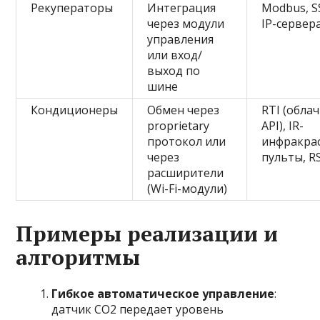
Рекуператоры
Интеграция
Modbus, S
через модули
IP-сервер
управления
или вход/
выход по
шине
Кондиционеры
Обмен через
RTI (обла
proprietary
API), IR-
протокол или
инфракра
через
пульты, R
расширители
(Wi-Fi-модули)
Примеры реализации и
алгоритмы
Гибкое автоматическое управление
:
датчик CO2 передает уровень