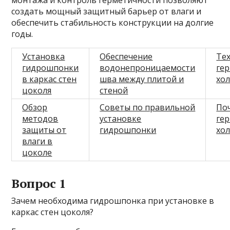
создать мощный защитный барьер от влаги и
обеспечить стабильность конструкции на долгие
годы.
Установка
Обеспечение
Те
гидрошпонки
водонепроницаемости
ге
в каркас стен
шва между плитой и
хо
цоколя
стеной
Обзор
Советы по правильной
По
методов
установке
ге
защиты от
гидрошпонки
хо
влаги в
цоколе
Вопрос 1
Зачем необходима гидрошпонка при установке в
каркас стен цоколя?