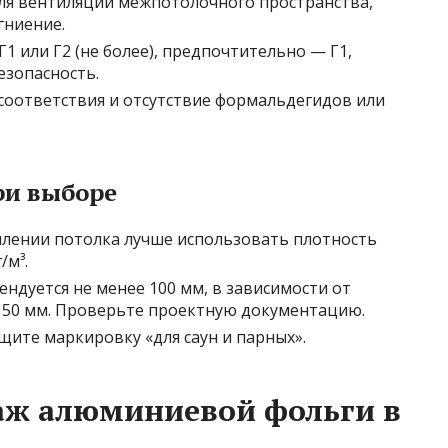
для вентиляции межпотолочного пространства,
гниение.
 Г1 или Г2 (не более), предпочтительно — Г1,
езопасность.
 соответствия и отсутствие формальдегидов или
ри выборе
плении потолка лучше использовать плотность
/м³.
ндуется не менее 100 мм, в зависимости от
150 мм. Проверьте проектную документацию.
щите маркировку «для саун и парных».
ж алюминиевой фольги в