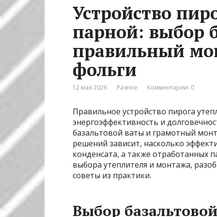
Устройство пир
парной: выбор 
правильный мо
фольги
12 мая 2026
Разное
Комментарии: 0
Правильное устройство пирога утеп
энергоэффективность и долговечнос
базальтовой ваты и грамотный мон
решений зависит, насколько эффект
конденсата, а также отработанных 
выбора утеплителя и монтажа, раз
советы из практики.
Выбор базальтовой