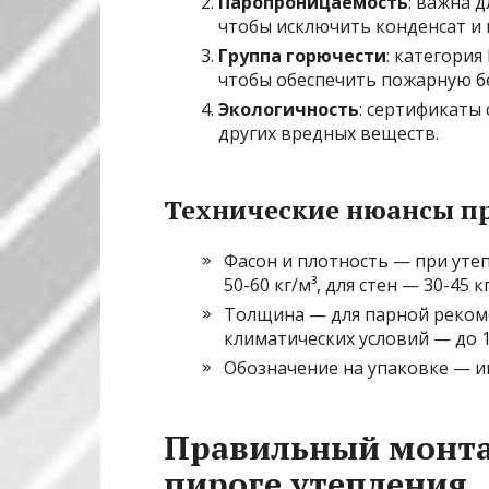
Паропроницаемость
: важна 
чтобы исключить конденсат и 
Группа горючести
: категория
чтобы обеспечить пожарную б
Экологичность
: сертификаты
других вредных веществ.
Технические нюансы п
Фасон и плотность — при уте
50-60 кг/м³, для стен — 30-45 кг
Толщина — для парной рекоме
климатических условий — до 
Обозначение на упаковке — и
Правильный монта
пироге утепления