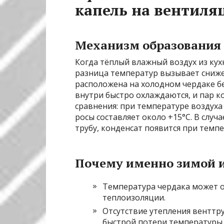
капель на вентиля
Механизм образования
Когда тёплый влажный воздух из ку
разница температур вызывает сниже
расположена на холодном чердаке бе
внутри быстро охлаждаются, и пар ко
сравнения: при температуре воздуха
росы составляет около +15°C. В слу
трубу, конденсат появится при темпе
Почему именно зимой и
Температура чердака может о
теплоизоляции.
Отсутствие утепления венттр
быстрой потери температуры 