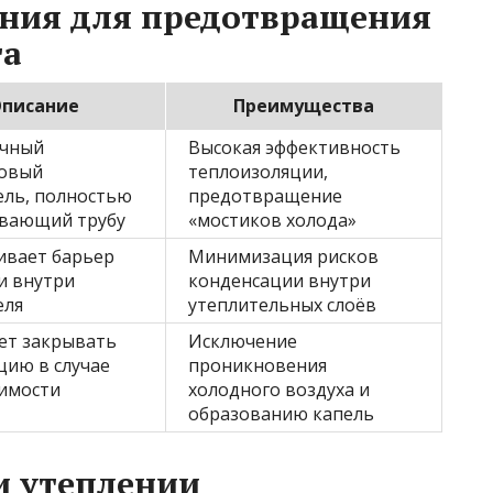
ния для предотвращения
та
писание
Преимущества
ичный
Высокая эффективность
овый
теплоизоляции,
ель, полностью
предотвращение
вающий трубу
«мостиков холода»
ивает барьер
Минимизация рисков
и внутри
конденсации внутри
еля
утеплительных слоёв
ет закрывать
Исключение
цию в случае
проникновения
имости
холодного воздуха и
образованию капель
и утеплении