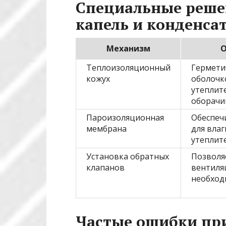
Специальные реше
капель и конденса
Механизм
О
Теплоизоляционный
Гермет
кожух
оболочк
утеплит
оборачи
Пароизоляционная
Обеспеч
мембрана
для влаг
утеплит
Установка обратных
Позволя
клапанов
вентиля
необход
Частые ошибки пр