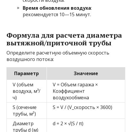
Время обновления воздуха
:
рекомендуется 10—15 минут.
Формула для расчета диаметра
вытяжной/приточной трубы
Определите расчетную объемную скорость
воздушного потока:
Параметр
Значение
V (объем
V = Объем гаража ×
воздуха, м³/
Коэффициент
ч)
воздухообмена
S (сечение
S = V / (V_скорость × 3600)
трубы, м²)
Диаметр
d = 2 × √(S / π)
трубы d (м)