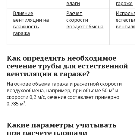
влаги
гараже
Влияние
Расчет
Исполь
вентиляции на
скорости
естеств
влажность
воздухообмена
вентил
гаража
Как определить необходимое
сечение трубы для естественной
вентиляции в гараже?
На основе объема гаража и расчетной скорости
воздухообмена, например, при объеме 50 м³ и
скорости 0,2 м/с, сечение составляет примерно
0,785 м².
Какие параметры учитывать
при расчете площади