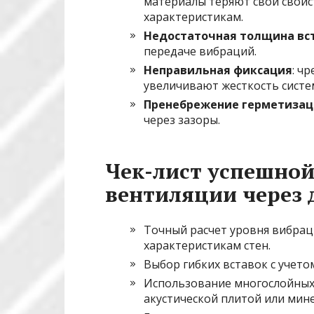
материалы теряют свои свой
характеристикам.
Недостаточная толщина вс
передаче вибраций.
Неправильная фиксация
: ч
увеличивают жесткость систе
Пренебрежение герметиза
через зазоры.
Чек-лист успешно
вентиляции через 
Точный расчет уровня вибрац
характеристикам стен.
Выбор гибких вставок с учет
Использование многослойных
акустической плитой или мин