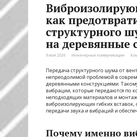
Виброизолирующ
как предотврат
структурного ш
на деревянные 
9 мая 2026
Инженерные коммуникации
Ком
Передача структурного шума от вент
непреодолимой проблемой в соврем
деревянными конструкциями. Таком
вибрации, которые передаются по к
неподходящих материалов и монта
виброизолирующих гибких вставок, 
передачи звука и вибраций и обеспе
Почему именно ви