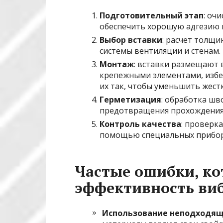
Подготовительный этап
: оч
обеспечить хорошую адгезию 
Выбор вставки
: расчет толщи
системы вентиляции и стенам.
Монтаж
: вставки размещают 
крепежными элементами, избе
их так, чтобы уменьшить жест
Герметизация
: обработка ш
предотвращения прохождения 
Контроль качества
: проверк
помощью специальных прибор
Частые ошибки, к
эффективность ви
Использование неподходящ