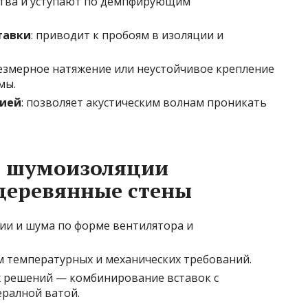
ства и уступают по демпфирующим
тавки
: приводит к пробоям в изоляции и
резмерное натяжение или неустойчивое крепление
мы.
цией
: позволяет акустическим волнам проникать
й шумоизоляции
деревянные стены
ии и шума по форме вентилятора и
ом температурных и механических требований.
 решений — комбинирование вставок с
ералной ватой.