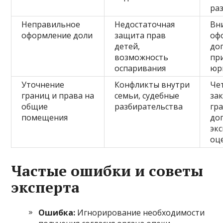
ра
Неправильное
Недостаточная
Вн
оформление доли
защита прав
оф
детей,
до
возможность
пр
оспаривания
юр
Уточнение
Конфликты внутри
Че
границ и права на
семьи, судебные
за
общие
разбирательства
гр
помещения
до
эк
оц
Частые ошибки и советы
эксперта
Ошибка:
Игнорирование необходимости