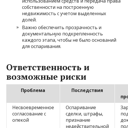
использованием средств и передача права
собственности на построенную
недвижимость с учетом выделенных
долей.
Важно обеспечить прозрачность и
документальную подкрепленность
каждого этапа, чтобы не было оснований
для оспаривания.
Ответственность и
возможные риски
Проблема
Последствия
пр
Несвоевременное
Оспаривание
За
согласование с
сделки, штрафы,
по
опекой
признание
до
недействительной
по