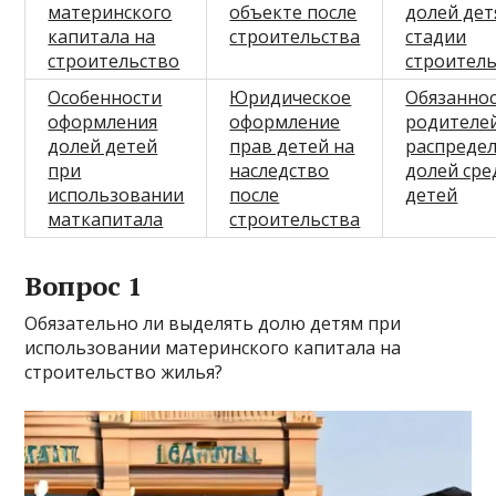
материнского
объекте после
долей дет
капитала на
строительства
стадии
строительство
строител
Особенности
Юридическое
Обязанно
оформления
оформление
родителе
долей детей
прав детей на
распреде
при
наследство
долей сре
использовании
после
детей
маткапитала
строительства
Вопрос 1
Обязательно ли выделять долю детям при
использовании материнского капитала на
строительство жилья?