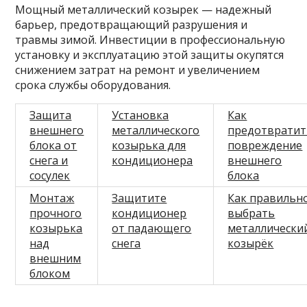
Мощный металлический козырек — надежный
барьер, предотвращающий разрушения и
травмы зимой. Инвестиции в профессиональную
установку и эксплуатацию этой защиты окупятся
снижением затрат на ремонт и увеличением
срока службы оборудования.
Защита
Установка
Как
внешнего
металлического
предотвратит
блока от
козырька для
повреждение
снега и
кондиционера
внешнего
сосулек
блока
Монтаж
Защитите
Как правильн
прочного
кондиционер
выбрать
козырька
от падающего
металлически
над
снега
козырёк
внешним
блоком